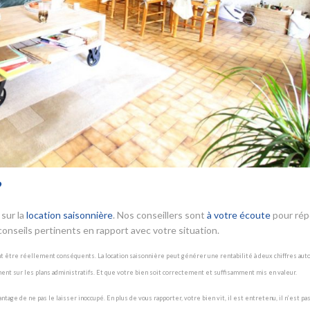
?
sur la
location saisonnière
. Nos conseillers sont
à votre écoute
pour ré
onseils pertinents en rapport avec votre situation.
nt être réellement conséquents. La location saisonnière peut générer une rentabilité à deux chiffres aut
ment sur les plans administratifs. Et que votre bien soit correctement et suffisamment mis en valeur.
ge de ne pas le laisser inoccupé. En plus de vous rapporter, votre bien vit, il est entretenu, il n’est pas