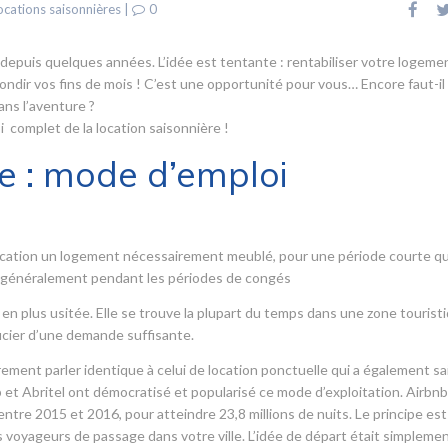
ocations saisonnières
|
0
 depuis quelques années. L’idée est tentante : rentabiliser votre logeme
rondir vos fins de mois ! C’est une opportunité pour vous… Encore faut-il
ans l’aventure ?
 complet de la location saisonnière !
e : mode d’emploi
a location un logement nécessairement meublé, pour une période courte qu
s, généralement pendant les périodes de congés
 en plus usitée. Elle se trouve la plupart du temps dans une zone tourist
icier d’une demande suffisante.
ement parler identique à celui de location ponctuelle qui a également sai
 et Abritel ont démocratisé et popularisé ce mode d’exploitation. Airbnb 
tre 2015 et 2016, pour atteindre 23,8 millions de nuits. Le principe est
voyageurs de passage dans votre ville. L’idée de départ était simpleme