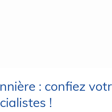
nnière : confiez vot
ialistes !