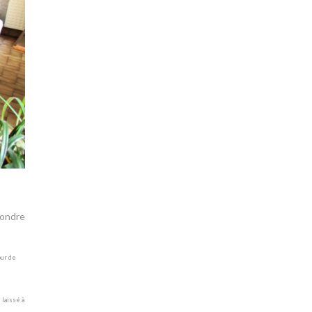
pondre
our de
 laissé à