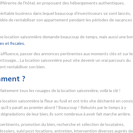
ifférente de l’hôtel, en proposant des hébergements authentiques.
véritable business dans lequel beaucoup d’investisseurs se sont lancés,
 l’idée de rentabiliser son appartement pendant les périodes de vacances
 une location saisonnière demande beaucoup de temps, mais aussi une bo
s et fiscales.
’affluence, passer des annonces pertinentes aux moments clés et sur le
 nettoyage… La location saisonnière peut vite devenir un vrai parcours du
nt rentabiliser son bien.
mment ?
itement tous les rouages de la location saisonnière, voilà la clé !
 location saisonnière la fleur au fusil et ont très vite déchanté en cons
le qu’il y paraît au premier abord ? Beaucoup ! Rebutés par le temps à y
dégradations de leur bien, ils sont nombreux à avoir fait marche arrière.
ertinents, promotion du bien, recherche et sélection de locataires,
ssiers, suivi post-locations, entretien, intervention diverses auprès d