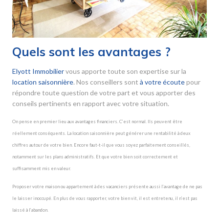
Quels sont les avantages ?
Elyott Immobilier
vous apporte toute son expertise sur la
location saisonnière
. Nos conseillers sont
à votre écoute
pour
répondre toute question de votre part et vous apporter des
conseils pertinents en rapport avec votre situation.
On pense en premier lieu aux avantages financiers. C’est normal. Ils peuvent être
réellement conséquents. La location saisonnière peut générer une rentabilité à deux
chiffres autour de votre bien. Encore faut-t-il que vous soyez parfaitement conseillés,
notamment sur les plans administratifs. Et que votre bien soit correctement et
suffisamment mis en valeur.
Proposer votre maison ou appartement à des vacanciers présente aussi l’avantage de ne pas
le laisser inoccupé. En plus de vous rapporter, votre bien vit, il est entretenu, il n’est pas
laissé à l’abandon.