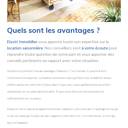
Quels sont les avantages ?
Elyott Immobilier
vous apporte toute son expertise sur la
location saisonnière
. Nos conseillers sont
à votre écoute
pour
répondre toute question de votre part et vous apporter des
conseils pertinents en rapport avec votre situation.
On pense en premier lieu aux avantages financiers. C’est normal. Ils peuvent être
réellement conséquents. La location saisonnière peut générer une rentabilité à deux
chiffres autour de votre bien. Encore faut-t-il que vous soyez parfaitement conseillés,
notamment sur les plans administratifs. Et que votre bien soit correctement et
suffisamment mis en valeur.
Proposer votre maison ou appartement à des vacanciers présente aussi l’avantage de ne pas
le laisser inoccupé. En plus de vous rapporter, votre bien vit, il est entretenu, il n’est pas
laissé à l’abandon.