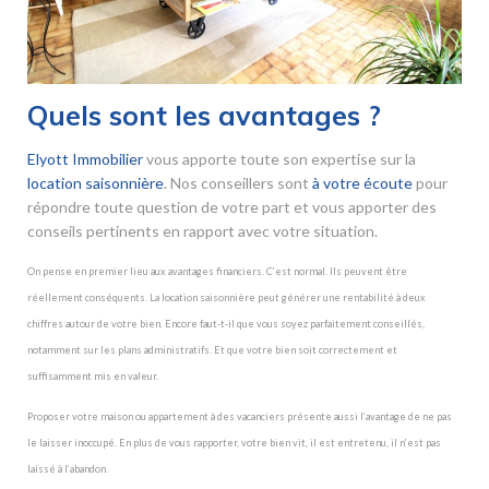
Quels sont les avantages ?
Elyott Immobilier
vous apporte toute son expertise sur la
location saisonnière
. Nos conseillers sont
à votre écoute
pour
répondre toute question de votre part et vous apporter des
conseils pertinents en rapport avec votre situation.
On pense en premier lieu aux avantages financiers. C’est normal. Ils peuvent être
réellement conséquents. La location saisonnière peut générer une rentabilité à deux
chiffres autour de votre bien. Encore faut-t-il que vous soyez parfaitement conseillés,
notamment sur les plans administratifs. Et que votre bien soit correctement et
suffisamment mis en valeur.
Proposer votre maison ou appartement à des vacanciers présente aussi l’avantage de ne pas
le laisser inoccupé. En plus de vous rapporter, votre bien vit, il est entretenu, il n’est pas
laissé à l’abandon.