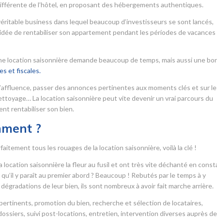
ifférente de l’hôtel, en proposant des hébergements authentiques.
véritable business dans lequel beaucoup d’investisseurs se sont lancés,
 l’idée de rentabiliser son appartement pendant les périodes de vacances
 une location saisonnière demande beaucoup de temps, mais aussi une bo
s et fiscales.
’affluence, passer des annonces pertinentes aux moments clés et sur le
 nettoyage… La location saisonnière peut vite devenir un vrai parcours du
nt rentabiliser son bien.
mment ?
itement tous les rouages de la location saisonnière, voilà la clé !
 location saisonnière la fleur au fusil et ont très vite déchanté en cons
le qu’il y paraît au premier abord ? Beaucoup ! Rebutés par le temps à y
dégradations de leur bien, ils sont nombreux à avoir fait marche arrière.
ertinents, promotion du bien, recherche et sélection de locataires,
ssiers, suivi post-locations, entretien, intervention diverses auprès d