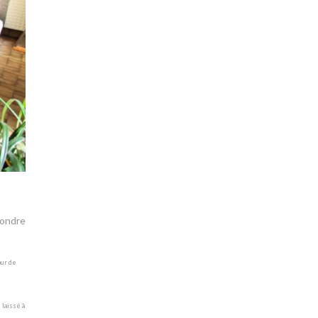
pondre
our de
 laissé à