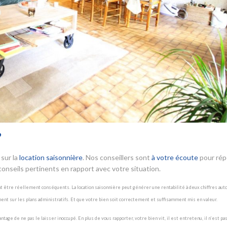
?
sur la
location saisonnière
. Nos conseillers sont
à votre écoute
pour ré
onseils pertinents en rapport avec votre situation.
nt être réellement conséquents. La location saisonnière peut générer une rentabilité à deux chiffres aut
ment sur les plans administratifs. Et que votre bien soit correctement et suffisamment mis en valeur.
ge de ne pas le laisser inoccupé. En plus de vous rapporter, votre bien vit, il est entretenu, il n’est pas