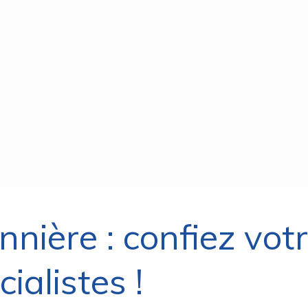
nnière : confiez vot
ialistes !