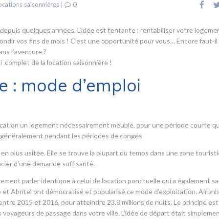
ocations saisonnières
|
0
 depuis quelques années. L’idée est tentante : rentabiliser votre logeme
rondir vos fins de mois ! C’est une opportunité pour vous… Encore faut-il
ans l’aventure ?
 complet de la location saisonnière !
e : mode d’emploi
a location un logement nécessairement meublé, pour une période courte qu
s, généralement pendant les périodes de congés
 en plus usitée. Elle se trouve la plupart du temps dans une zone tourist
icier d’une demande suffisante.
ement parler identique à celui de location ponctuelle qui a également sai
 et Abritel ont démocratisé et popularisé ce mode d’exploitation. Airbnb 
tre 2015 et 2016, pour atteindre 23,8 millions de nuits. Le principe est
voyageurs de passage dans votre ville. L’idée de départ était simpleme