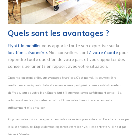
Quels sont les avantages ?
Elyott Immobilier
vous apporte toute son expertise sur la
location saisonnière
. Nos conseillers sont
à votre écoute
pour
répondre toute question de votre part et vous apporter des
conseils pertinents en rapport avec votre situation.
On pense en premier lieu aux avantages financiers. C’est normal. Ils peuvent être
réellement conséquents. La location saisonnière peut générer une rentabilité à deux
chiffres autour de votre bien. Encore faut-t-il que vous soyez parfaitement conseillés,
notamment sur les plans administratifs. Et que votre bien soit correctement et
suffisamment mis en valeur.
Proposer votre maison ou appartement à des vacanciers présente aussi l’avantage de ne pas
le laisser inoccupé. En plus de vous rapporter, votre bien vit, il est entretenu, il n’est pas
laissé à l’abandon.