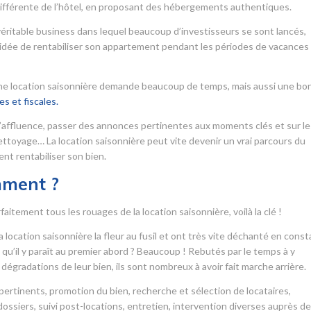
ifférente de l’hôtel, en proposant des hébergements authentiques.
véritable business dans lequel beaucoup d’investisseurs se sont lancés,
 l’idée de rentabiliser son appartement pendant les périodes de vacances
 une location saisonnière demande beaucoup de temps, mais aussi une bo
s et fiscales.
’affluence, passer des annonces pertinentes aux moments clés et sur le
 nettoyage… La location saisonnière peut vite devenir un vrai parcours du
nt rentabiliser son bien.
mment ?
itement tous les rouages de la location saisonnière, voilà la clé !
 location saisonnière la fleur au fusil et ont très vite déchanté en cons
le qu’il y paraît au premier abord ? Beaucoup ! Rebutés par le temps à y
dégradations de leur bien, ils sont nombreux à avoir fait marche arrière.
ertinents, promotion du bien, recherche et sélection de locataires,
ssiers, suivi post-locations, entretien, intervention diverses auprès d