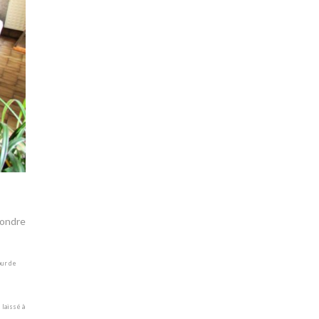
pondre
our de
 laissé à