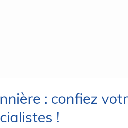
nnière : confiez vot
ialistes !