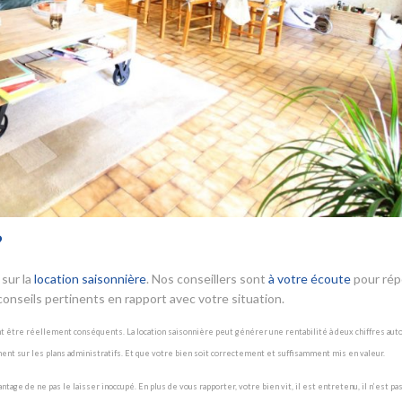
?
sur la
location saisonnière
. Nos conseillers sont
à votre écoute
pour ré
onseils pertinents en rapport avec votre situation.
nt être réellement conséquents. La location saisonnière peut générer une rentabilité à deux chiffres aut
ment sur les plans administratifs. Et que votre bien soit correctement et suffisamment mis en valeur.
ge de ne pas le laisser inoccupé. En plus de vous rapporter, votre bien vit, il est entretenu, il n’est pas