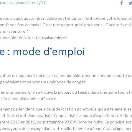
ocations saisonnières
|
0
 depuis quelques années. L’idée est tentante : rentabiliser votre logeme
rondir vos fins de mois ! C’est une opportunité pour vous… Encore faut-il
ans l’aventure ?
 complet de la location saisonnière !
e : mode d’emploi
a location un logement nécessairement meublé, pour une période courte qu
s, généralement pendant les périodes de congés
 en plus usitée. Elle se trouve la plupart du temps dans une zone tourist
icier d’une demande suffisante.
ement parler identique à celui de location ponctuelle qui a également sai
 et Abritel ont démocratisé et popularisé ce mode d’exploitation. Airbnb 
tre 2015 et 2016, pour atteindre 23,8 millions de nuits. Le principe est
voyageurs de passage dans votre ville. L’idée de départ était simpleme