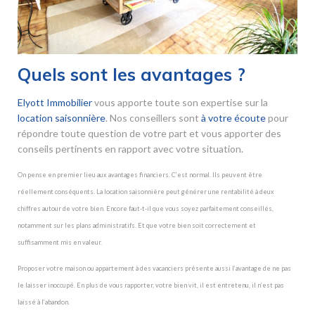
Quels sont les avantages ?
Elyott Immobilier
vous apporte toute son expertise sur la
location saisonnière
. Nos conseillers sont
à votre écoute
pour
répondre toute question de votre part et vous apporter des
conseils pertinents en rapport avec votre situation.
On pense en premier lieu aux avantages financiers. C’est normal. Ils peuvent être
réellement conséquents. La location saisonnière peut générer une rentabilité à deux
chiffres autour de votre bien. Encore faut-t-il que vous soyez parfaitement conseillés,
notamment sur les plans administratifs. Et que votre bien soit correctement et
suffisamment mis en valeur.
Proposer votre maison ou appartement à des vacanciers présente aussi l’avantage de ne pas
le laisser inoccupé. En plus de vous rapporter, votre bien vit, il est entretenu, il n’est pas
laissé à l’abandon.