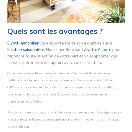
Quels sont les avantages ?
Elyott Immobilier
vous apporte toute son expertise sur la
location saisonnière
. Nos conseillers sont
à votre écoute
pour
répondre toute question de votre part et vous apporter des
conseils pertinents en rapport avec votre situation.
On pense en premier lieu aux avantages financiers. C’est normal. Ils peuvent être
réellement conséquents. La location saisonnière peut générer une rentabilité à deux
chiffres autour de votre bien. Encore faut-t-il que vous soyez parfaitement conseillés,
notamment sur les plans administratifs. Et que votre bien soit correctement et
suffisamment mis en valeur.
Proposer votre maison ou appartement à des vacanciers présente aussi l’avantage de ne pas
le laisser inoccupé. En plus de vous rapporter, votre bien vit, il est entretenu, il n’est pas
laissé à l’abandon.