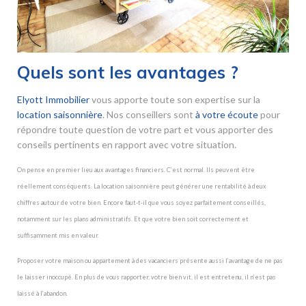
Quels sont les avantages ?
Elyott Immobilier
vous apporte toute son expertise sur la
location saisonnière
. Nos conseillers sont
à votre écoute
pour
répondre toute question de votre part et vous apporter des
conseils pertinents en rapport avec votre situation.
On pense en premier lieu aux avantages financiers. C’est normal. Ils peuvent être
réellement conséquents. La location saisonnière peut générer une rentabilité à deux
chiffres autour de votre bien. Encore faut-t-il que vous soyez parfaitement conseillés,
notamment sur les plans administratifs. Et que votre bien soit correctement et
suffisamment mis en valeur.
Proposer votre maison ou appartement à des vacanciers présente aussi l’avantage de ne pas
le laisser inoccupé. En plus de vous rapporter, votre bien vit, il est entretenu, il n’est pas
laissé à l’abandon.