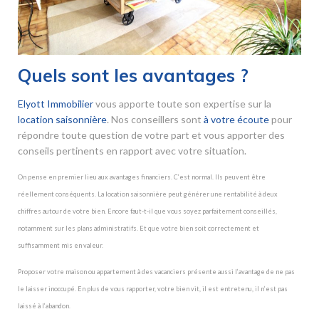
Quels sont les avantages ?
Elyott Immobilier
vous apporte toute son expertise sur la
location saisonnière
. Nos conseillers sont
à votre écoute
pour
répondre toute question de votre part et vous apporter des
conseils pertinents en rapport avec votre situation.
On pense en premier lieu aux avantages financiers. C’est normal. Ils peuvent être
réellement conséquents. La location saisonnière peut générer une rentabilité à deux
chiffres autour de votre bien. Encore faut-t-il que vous soyez parfaitement conseillés,
notamment sur les plans administratifs. Et que votre bien soit correctement et
suffisamment mis en valeur.
Proposer votre maison ou appartement à des vacanciers présente aussi l’avantage de ne pas
le laisser inoccupé. En plus de vous rapporter, votre bien vit, il est entretenu, il n’est pas
laissé à l’abandon.