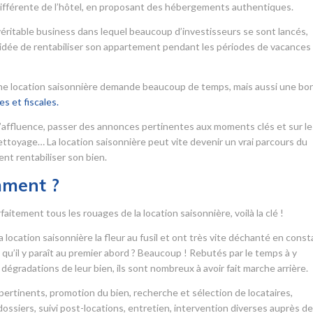
ifférente de l’hôtel, en proposant des hébergements authentiques.
véritable business dans lequel beaucoup d’investisseurs se sont lancés,
 l’idée de rentabiliser son appartement pendant les périodes de vacances
 une location saisonnière demande beaucoup de temps, mais aussi une bo
s et fiscales.
’affluence, passer des annonces pertinentes aux moments clés et sur le
 nettoyage… La location saisonnière peut vite devenir un vrai parcours du
nt rentabiliser son bien.
mment ?
itement tous les rouages de la location saisonnière, voilà la clé !
 location saisonnière la fleur au fusil et ont très vite déchanté en cons
le qu’il y paraît au premier abord ? Beaucoup ! Rebutés par le temps à y
dégradations de leur bien, ils sont nombreux à avoir fait marche arrière.
ertinents, promotion du bien, recherche et sélection de locataires,
ssiers, suivi post-locations, entretien, intervention diverses auprès d