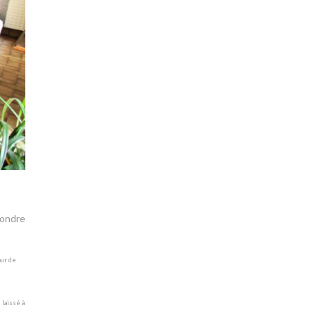
pondre
our de
 laissé à