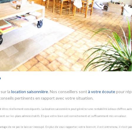
?
sur la
location saisonnière
. Nos conseillers sont
à votre écoute
pour ré
onseils pertinents en rapport avec votre situation.
nt être réellement conséquents. La location saisonnière peut générer une rentabilité à deux chiffres aut
ment sur les plans administratifs. Et que votre bien soit correctement et suffisamment mis en valeur.
ge de ne pas le laisser inoccupé. En plus de vous rapporter, votre bien vit, il est entretenu, il n’est pas