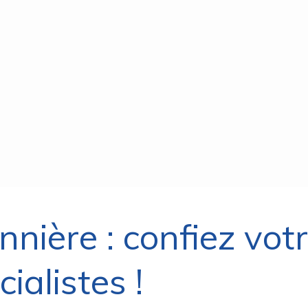
nnière : confiez vot
ialistes !