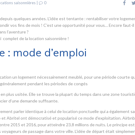
cations saisonnières
|
0
 depuis quelques années. L’idée est tentante : rentabiliser votre logeme
rondir vos fins de mois ! C’est une opportunité pour vous… Encore faut-il
ans l’aventure ?
 complet de la location saisonnière !
e : mode d’emploi
a location un logement nécessairement meublé, pour une période courte qu
s, généralement pendant les périodes de congés
 en plus usitée. Elle se trouve la plupart du temps dans une zone tourist
icier d’une demande suffisante.
ement parler identique à celui de location ponctuelle qui a également sai
 et Abritel ont démocratisé et popularisé ce mode d’exploitation. Airbnb 
tre 2015 et 2016, pour atteindre 23,8 millions de nuits. Le principe est
voyageurs de passage dans votre ville. L’idée de départ était simpleme