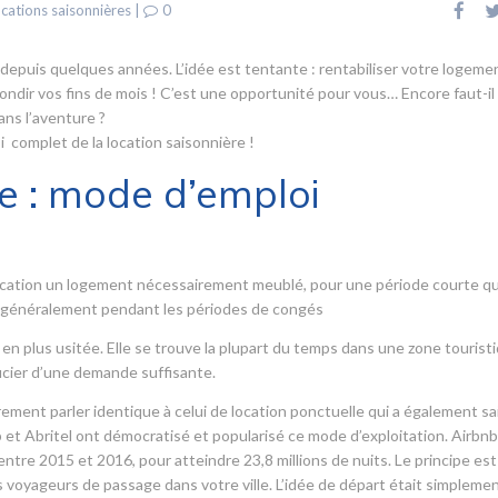
cations saisonnières
|
0
 depuis quelques années. L’idée est tentante : rentabiliser votre logeme
rondir vos fins de mois ! C’est une opportunité pour vous… Encore faut-il
ans l’aventure ?
 complet de la location saisonnière !
e : mode d’emploi
a location un logement nécessairement meublé, pour une période courte qu
s, généralement pendant les périodes de congés
 en plus usitée. Elle se trouve la plupart du temps dans une zone tourist
icier d’une demande suffisante.
ement parler identique à celui de location ponctuelle qui a également sai
 et Abritel ont démocratisé et popularisé ce mode d’exploitation. Airbnb 
tre 2015 et 2016, pour atteindre 23,8 millions de nuits. Le principe est
voyageurs de passage dans votre ville. L’idée de départ était simpleme