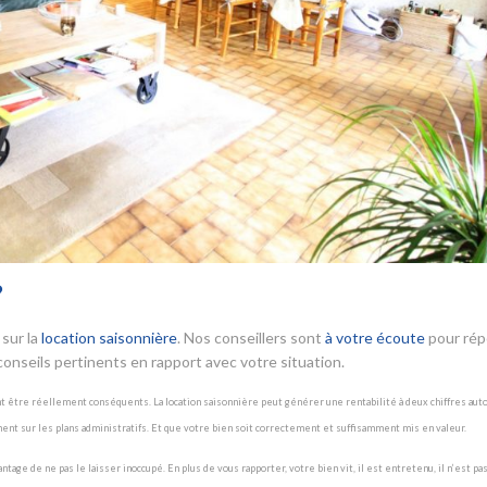
?
sur la
location saisonnière
. Nos conseillers sont
à votre écoute
pour ré
onseils pertinents en rapport avec votre situation.
nt être réellement conséquents. La location saisonnière peut générer une rentabilité à deux chiffres aut
ment sur les plans administratifs. Et que votre bien soit correctement et suffisamment mis en valeur.
ge de ne pas le laisser inoccupé. En plus de vous rapporter, votre bien vit, il est entretenu, il n’est pas