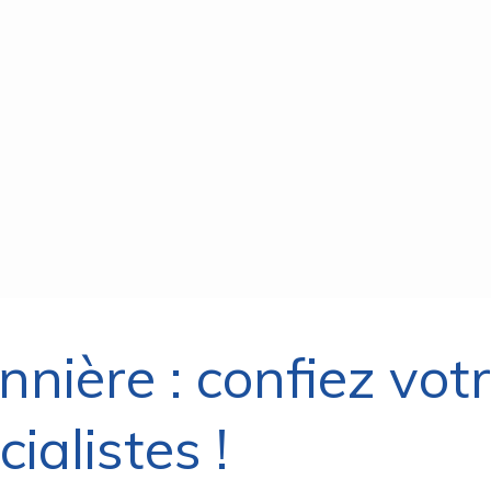
nnière : confiez vot
ialistes !