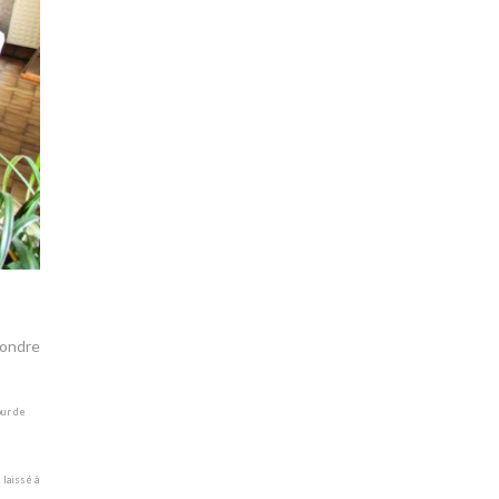
pondre
our de
 laissé à