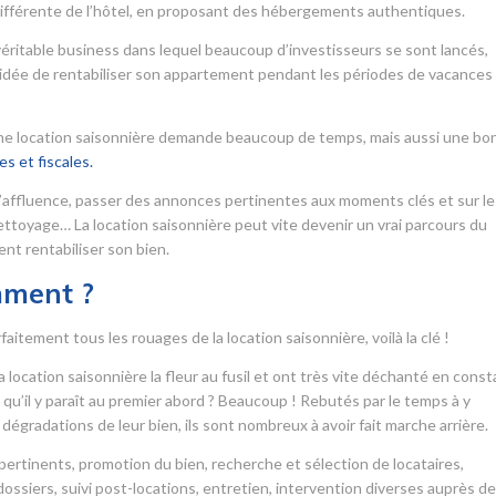
ifférente de l’hôtel, en proposant des hébergements authentiques.
véritable business dans lequel beaucoup d’investisseurs se sont lancés,
 l’idée de rentabiliser son appartement pendant les périodes de vacances
 une location saisonnière demande beaucoup de temps, mais aussi une bo
s et fiscales.
’affluence, passer des annonces pertinentes aux moments clés et sur le
 nettoyage… La location saisonnière peut vite devenir un vrai parcours du
nt rentabiliser son bien.
mment ?
itement tous les rouages de la location saisonnière, voilà la clé !
 location saisonnière la fleur au fusil et ont très vite déchanté en cons
le qu’il y paraît au premier abord ? Beaucoup ! Rebutés par le temps à y
dégradations de leur bien, ils sont nombreux à avoir fait marche arrière.
ertinents, promotion du bien, recherche et sélection de locataires,
ssiers, suivi post-locations, entretien, intervention diverses auprès d