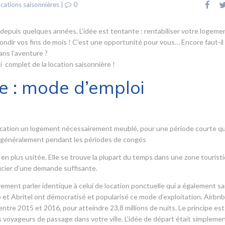
cations saisonnières
|
0
 depuis quelques années. L’idée est tentante : rentabiliser votre logeme
rondir vos fins de mois ! C’est une opportunité pour vous… Encore faut-il
ans l’aventure ?
 complet de la location saisonnière !
e : mode d’emploi
a location un logement nécessairement meublé, pour une période courte qu
s, généralement pendant les périodes de congés
 en plus usitée. Elle se trouve la plupart du temps dans une zone tourist
icier d’une demande suffisante.
ement parler identique à celui de location ponctuelle qui a également sai
 et Abritel ont démocratisé et popularisé ce mode d’exploitation. Airbnb 
tre 2015 et 2016, pour atteindre 23,8 millions de nuits. Le principe est
voyageurs de passage dans votre ville. L’idée de départ était simpleme