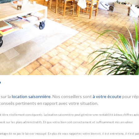
?
sur la
location saisonnière
. Nos conseillers sont
à votre écoute
pour ré
onseils pertinents en rapport avec votre situation.
nt être réellement conséquents. La location saisonnière peut générer une rentabilité à deux chiffres aut
ment sur les plans administratifs. Et que votre bien soit correctement et suffisamment mis en valeur.
ge de ne pas le laisser inoccupé. En plus de vous rapporter, votre bien vit, il est entretenu, il n’est pas