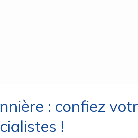
nnière : confiez vot
ialistes !