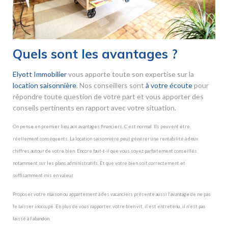
Quels sont les avantages ?
Elyott Immobilier
vous apporte toute son expertise sur la
location saisonnière
. Nos conseillers sont
à votre écoute
pour
répondre toute question de votre part et vous apporter des
conseils pertinents en rapport avec votre situation.
On pense en premier lieu aux avantages financiers. C’est normal. Ils peuvent être
réellement conséquents. La location saisonnière peut générer une rentabilité à deux
chiffres autour de votre bien. Encore faut-t-il que vous soyez parfaitement conseillés,
notamment sur les plans administratifs. Et que votre bien soit correctement et
suffisamment mis en valeur.
Proposer votre maison ou appartement à des vacanciers présente aussi l’avantage de ne pas
le laisser inoccupé. En plus de vous rapporter, votre bien vit, il est entretenu, il n’est pas
laissé à l’abandon.