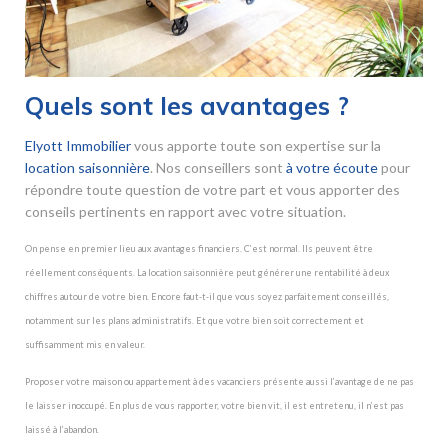
Quels sont les avantages ?
Elyott Immobilier
vous apporte toute son expertise sur la
location saisonnière
. Nos conseillers sont
à votre écoute
pour
répondre toute question de votre part et vous apporter des
conseils pertinents en rapport avec votre situation.
On pense en premier lieu aux avantages financiers. C’est normal. Ils peuvent être
réellement conséquents. La location saisonnière peut générer une rentabilité à deux
chiffres autour de votre bien. Encore faut-t-il que vous soyez parfaitement conseillés,
notamment sur les plans administratifs. Et que votre bien soit correctement et
suffisamment mis en valeur.
Proposer votre maison ou appartement à des vacanciers présente aussi l’avantage de ne pas
le laisser inoccupé. En plus de vous rapporter, votre bien vit, il est entretenu, il n’est pas
laissé à l’abandon.