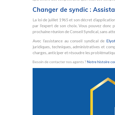
Changer de syndic : Assistan
La loi de juillet 1965 et son décret d’applicati
par l’expert de son choix. Vous pouvez donc
prochaine réunion de Conseil Syndical, sans at
Avec l’assistance au conseil syndical de
Elyo
juridiques, techniques, administratives et com
charges, anticiper et résoudre les problématique
Besoin de contacter nos agents ?
Notre histoire co