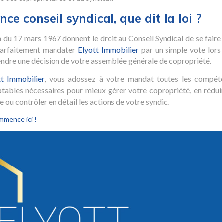
ce conseil syndical, que dit la loi ?
on du 17 mars 1967 donnent le droit au Conseil Syndical de se faire
 parfaitement mandater
Elyott Immobilier
par un simple vote lors
tendre une décision de votre assemblée générale de copropriété.
tt Immobilier
, vous adossez à votre mandat toutes les compét
ptables nécessaires pour mieux gérer votre copropriété, en rédui
 ou contrôler en détail les actions de votre syndic.
mmence ici !