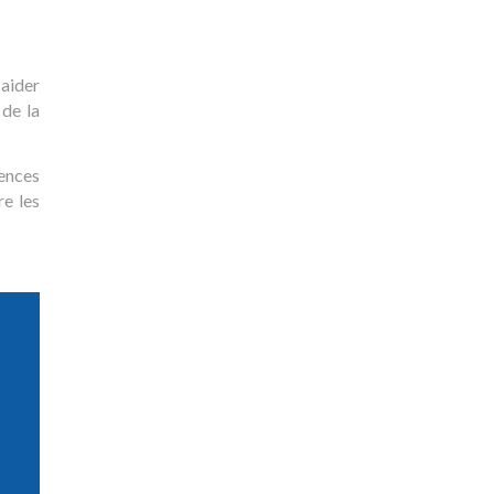
 aider
 de la
ences
re les