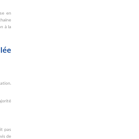
ise en
chaine
n à la
lée
ation.
jorité
it pas
vis de