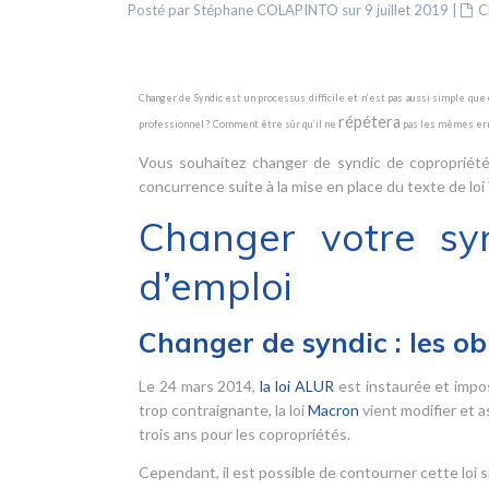
Posté par Stéphane COLAPINTO sur 9 juillet 2019
|
C
Changer de Syndic est un processus difficile et n’est pas aussi simple qu
répétera
professionnel ? Comment être sûr qu’il ne
pas les mêmes err
Vous souhaitez changer de syndic de copropriété
concurrence suite à la mise en place du texte de loi
Changer votre sy
d’emploi
Changer de syndic : les ob
Le 24 mars 2014,
la loi ALUR
est instaurée et impo
trop contraignante, la loi
Macron
vient modifier et a
trois ans pour les copropriétés.
Cependant, il est possible de contourner cette loi si