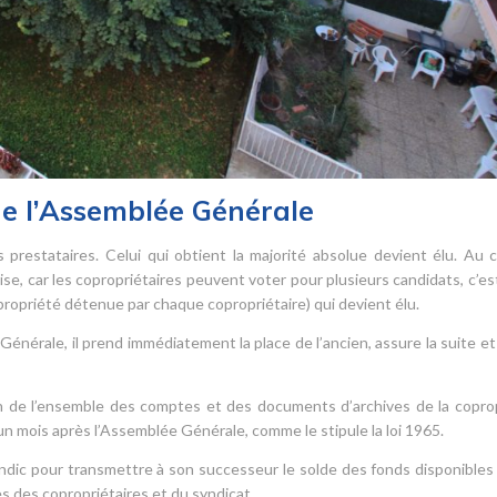
de l’Assemblée Générale
 prestataires. Celui qui obtient la majorité absolue devient élu. Au 
ise, car les copropriétaires peuvent voter pour plusieurs candidats, c’est
opropriété détenue par chaque copropriétaire) qui devient élu.
Générale, il prend immédiatement la place de l’ancien, assure la suite et
sion de l’ensemble des comptes et des documents d’archives de la copro
’un mois après l’Assemblée Générale, comme le stipule la loi 1965.
yndic pour transmettre à son successeur le solde des fonds disponibles
 des copropriétaires et du syndicat.