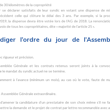
de 30 kilomètres de la copropriété
r se déclarer satisfaits de leur syndic en votant une dispense de m
cédent celle qui clôture le délai des 3 ans. Par exemple, si la pro
19, la dispense devra être votée lors de l’AG de 2018. La renonciatio
ix de tous les copropriétaires, dite « majorité de l’article 25 ».
iger l’ordre du jour de l’Assemb
 rigueur et précision.
Assemblée Générale et les contrats retenus seront joints à la convoc
e le mandat du syndic actuel ne se termine.
amment à l’avance (minimum un mois), au cas où le vote, faute de ma
une Assemblée Générale extraordinaire.
t d’amener la candidature d’un prestataire de son choix même s’il ne fa
nsmettre la demande et le projet de contrat par lettre recommandée avec a