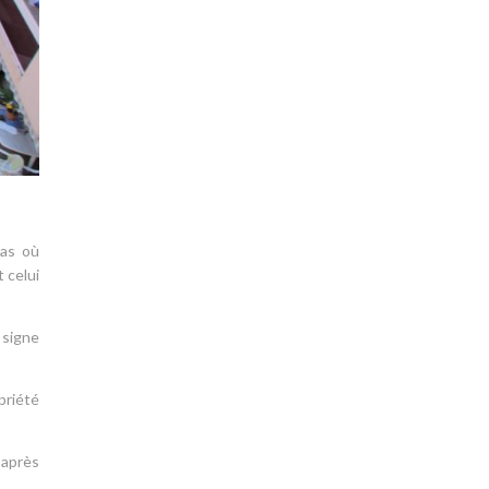
cas où
 celui
 signe
priété
 après