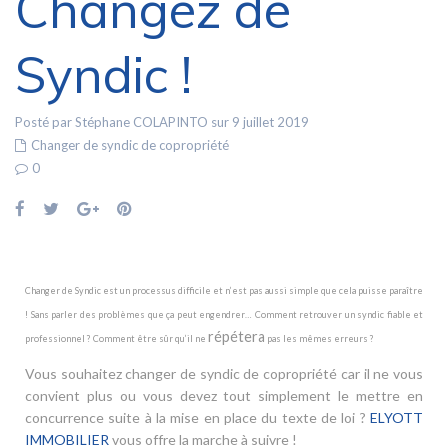
Changez de
Syndic !
Posté par Stéphane COLAPINTO sur 9 juillet 2019
Changer de syndic de copropriété
0
Changer de Syndic est un processus difficile et n’est pas aussi simple que cela puisse paraître
! Sans parler des problèmes que ça peut engendrer… Comment retrouver un syndic fiable et
répétera
professionnel ? Comment être sûr qu’il ne
pas les mêmes erreurs ?
Vous souhaitez changer de syndic de copropriété car il ne vous
convient plus ou vous devez tout simplement le mettre en
concurrence suite à la mise en place du texte de loi ?
ELYOTT
IMMOBILIER
vous offre la marche à suivre !