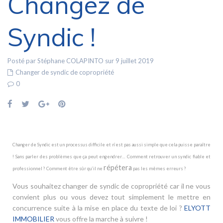
Changez de
Syndic !
Posté par Stéphane COLAPINTO sur 9 juillet 2019
Changer de syndic de copropriété
0
Changer de Syndic est un processus difficile et n’est pas aussi simple que cela puisse paraître
! Sans parler des problèmes que ça peut engendrer… Comment retrouver un syndic fiable et
répétera
professionnel ? Comment être sûr qu’il ne
pas les mêmes erreurs ?
Vous souhaitez changer de syndic de copropriété car il ne vous
convient plus ou vous devez tout simplement le mettre en
concurrence suite à la mise en place du texte de loi ?
ELYOTT
IMMOBILIER
vous offre la marche à suivre !