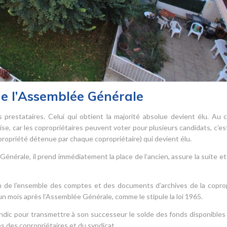
de l’Assemblée Générale
 prestataires. Celui qui obtient la majorité absolue devient élu. Au 
ise, car les copropriétaires peuvent voter pour plusieurs candidats, c’est
opropriété détenue par chaque copropriétaire) qui devient élu.
Générale, il prend immédiatement la place de l’ancien, assure la suite et
sion de l’ensemble des comptes et des documents d’archives de la copro
’un mois après l’Assemblée Générale, comme le stipule la loi 1965.
yndic pour transmettre à son successeur le solde des fonds disponibles
 des copropriétaires et du syndicat.