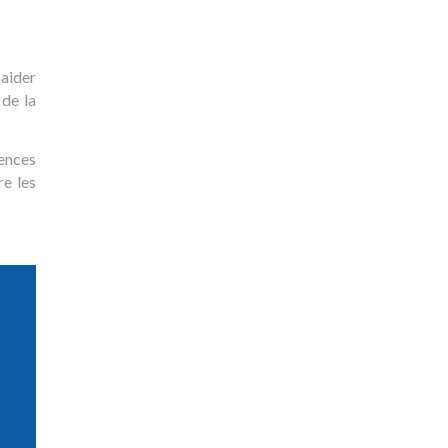
 aider
 de la
ences
re les