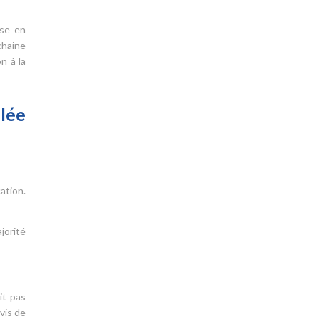
ise en
chaine
n à la
lée
ation.
jorité
it pas
vis de