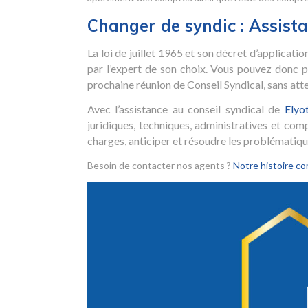
Changer de syndic : Assistan
La loi de juillet 1965 et son décret d’applicati
par l’expert de son choix. Vous pouvez donc
prochaine réunion de Conseil Syndical, sans at
Avec l’assistance au conseil syndical de
Elyo
juridiques, techniques, administratives et com
charges, anticiper et résoudre les problématique
Besoin de contacter nos agents ?
Notre histoire co