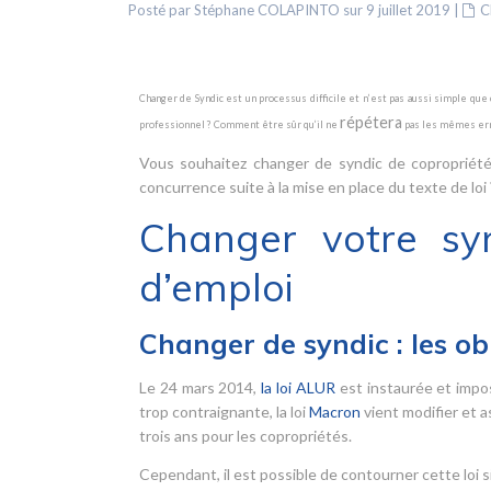
Posté par Stéphane COLAPINTO sur 9 juillet 2019
|
C
Changer de Syndic est un processus difficile et n’est pas aussi simple qu
répétera
professionnel ? Comment être sûr qu’il ne
pas les mêmes err
Vous souhaitez changer de syndic de copropriété
concurrence suite à la mise en place du texte de loi
Changer votre sy
d’emploi
Changer de syndic : les ob
Le 24 mars 2014,
la loi ALUR
est instaurée et impo
trop contraignante, la loi
Macron
vient modifier et a
trois ans pour les copropriétés.
Cependant, il est possible de contourner cette loi si