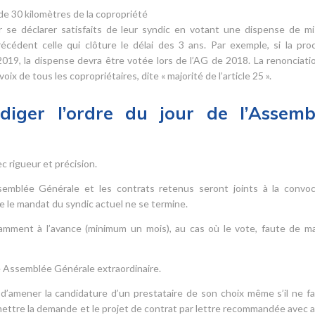
de 30 kilomètres de la copropriété
r se déclarer satisfaits de leur syndic en votant une dispense de m
cédent celle qui clôture le délai des 3 ans. Par exemple, si la pro
19, la dispense devra être votée lors de l’AG de 2018. La renonciatio
ix de tous les copropriétaires, dite « majorité de l’article 25 ».
iger l’ordre du jour de l’Assemb
 rigueur et précision.
Assemblée Générale et les contrats retenus seront joints à la convoc
e le mandat du syndic actuel ne se termine.
amment à l’avance (minimum un mois), au cas où le vote, faute de ma
une Assemblée Générale extraordinaire.
t d’amener la candidature d’un prestataire de son choix même s’il ne fa
nsmettre la demande et le projet de contrat par lettre recommandée avec a