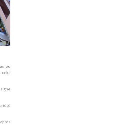
cas où
 celui
 signe
priété
 après