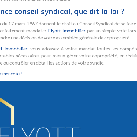
ce conseil syndical, que dit la loi ?
on du 17 mars 1967 donnent le droit au Conseil Syndical de se faire
 parfaitement mandater
Elyott Immobilier
par un simple vote lors
tendre une décision de votre assemblée générale de copropriété.
tt Immobilier
, vous adossez à votre mandat toutes les compét
ptables nécessaires pour mieux gérer votre copropriété, en rédui
 ou contrôler en détail les actions de votre syndic.
mmence ici !