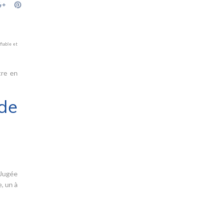
fiable et
tre en
de
 Jugée
, un à