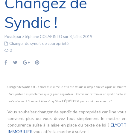
Changez de
Syndic !
Posté par Stéphane COLAPINTO sur 8 juillet 2019
Changer de syndic de copropriété
0
Changer de Syndic est un processus difficile et n’est pas aussi simple que cela puisse paraître
! Sans parler des problèmes que ça peut engendrer… Comment retrouver un syndic fiable et
répétera
professionnel ? Comment être sûr qu’il ne
pas les mêmes erreurs ?
Vous souhaitez changer de syndic de copropriété car il ne vous
convient plus ou vous devez tout simplement le mettre en
concurrence suite à la mise en place du texte de loi ?
ELYOTT
IMMOBILIER
vous offre la marche à suivre !