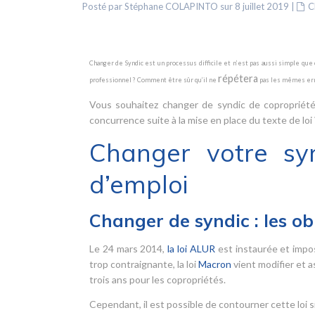
Posté par Stéphane COLAPINTO sur 8 juillet 2019
|
C
Changer de Syndic est un processus difficile et n’est pas aussi simple qu
répétera
professionnel ? Comment être sûr qu’il ne
pas les mêmes err
Vous souhaitez changer de syndic de copropriété
concurrence suite à la mise en place du texte de loi
Changer votre sy
d’emploi
Changer de syndic : les ob
Le 24 mars 2014,
la loi ALUR
est instaurée et impo
trop contraignante, la loi
Macron
vient modifier et a
trois ans pour les copropriétés.
Cependant, il est possible de contourner cette loi si