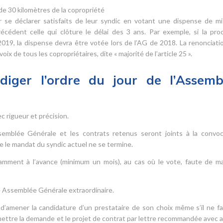
de 30 kilomètres de la copropriété
r se déclarer satisfaits de leur syndic en votant une dispense de m
cédent celle qui clôture le délai des 3 ans. Par exemple, si la pro
19, la dispense devra être votée lors de l’AG de 2018. La renonciatio
ix de tous les copropriétaires, dite « majorité de l’article 25 ».
iger l’ordre du jour de l’Assemb
 rigueur et précision.
Assemblée Générale et les contrats retenus seront joints à la convoc
e le mandat du syndic actuel ne se termine.
amment à l’avance (minimum un mois), au cas où le vote, faute de ma
une Assemblée Générale extraordinaire.
t d’amener la candidature d’un prestataire de son choix même s’il ne fa
nsmettre la demande et le projet de contrat par lettre recommandée avec a