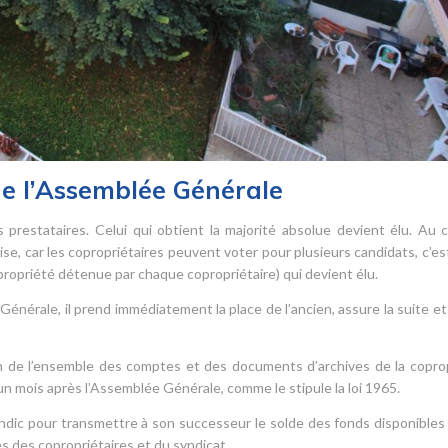
de l’Assemblée Générale
 prestataires. Celui qui obtient la majorité absolue devient élu. Au 
ise, car les copropriétaires peuvent voter pour plusieurs candidats, c’est
opropriété détenue par chaque copropriétaire) qui devient élu.
Générale, il prend immédiatement la place de l’ancien, assure la suite et
sion de l’ensemble des comptes et des documents d’archives de la copro
’un mois après l’Assemblée Générale, comme le stipule la loi 1965.
yndic pour transmettre à son successeur le solde des fonds disponibles
 des copropriétaires et du syndicat.