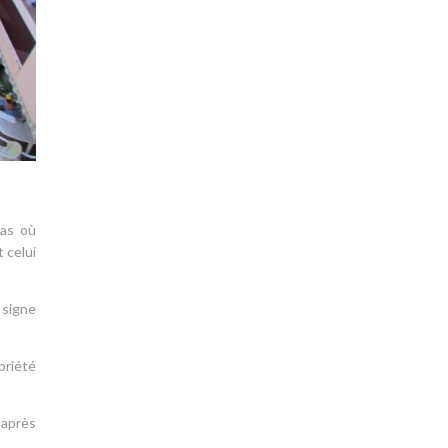
cas où
 celui
 signe
priété
 après