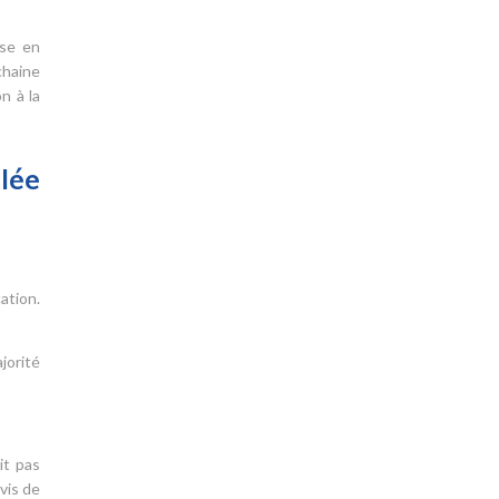
ise en
chaine
n à la
lée
ation.
jorité
it pas
vis de