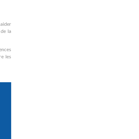
 aider
 de la
ences
re les