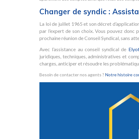
Changer de syndic : Assistan
La loi de juillet 1965 et son décret d’applicati
par l’expert de son choix. Vous pouvez donc
prochaine réunion de Conseil Syndical, sans at
Avec l’assistance au conseil syndical de
Elyo
juridiques, techniques, administratives et com
charges, anticiper et résoudre les problématique
Besoin de contacter nos agents ?
Notre histoire co