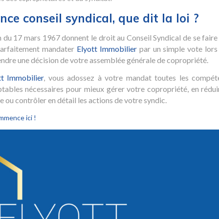
ce conseil syndical, que dit la loi ?
on du 17 mars 1967 donnent le droit au Conseil Syndical de se faire
 parfaitement mandater
Elyott Immobilier
par un simple vote lors
tendre une décision de votre assemblée générale de copropriété.
tt Immobilier
, vous adossez à votre mandat toutes les compét
ptables nécessaires pour mieux gérer votre copropriété, en rédui
 ou contrôler en détail les actions de votre syndic.
mmence ici !