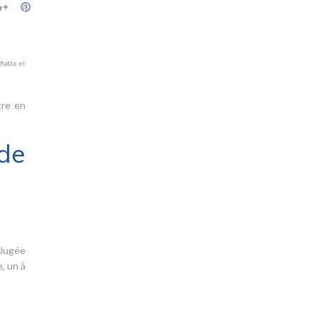
fiable et
tre en
de
 Jugée
, un à