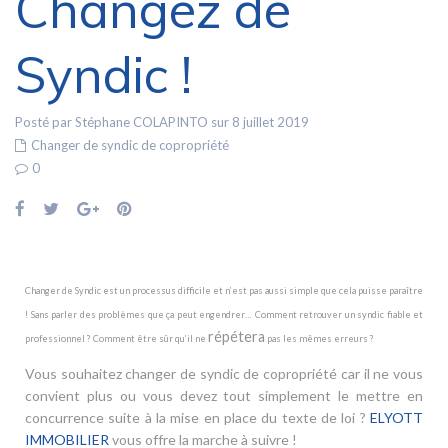
Changez de
Syndic !
Posté par Stéphane COLAPINTO sur 8 juillet 2019
Changer de syndic de copropriété
0
Changer de Syndic est un processus difficile et n’est pas aussi simple que cela puisse paraître
! Sans parler des problèmes que ça peut engendrer… Comment retrouver un syndic fiable et
répétera
professionnel ? Comment être sûr qu’il ne
pas les mêmes erreurs ?
Vous souhaitez changer de syndic de copropriété car il ne vous
convient plus ou vous devez tout simplement le mettre en
concurrence suite à la mise en place du texte de loi ?
ELYOTT
IMMOBILIER
vous offre la marche à suivre !