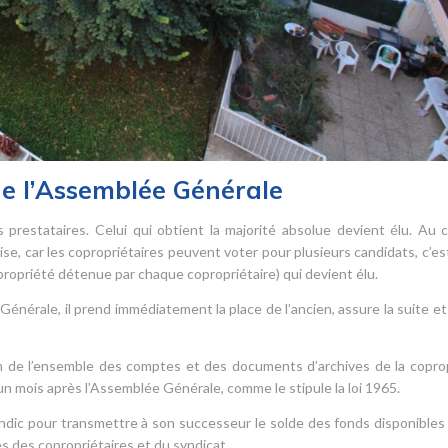
de l’Assemblée Générale
 prestataires. Celui qui obtient la majorité absolue devient élu. Au 
ise, car les copropriétaires peuvent voter pour plusieurs candidats, c’est
opropriété détenue par chaque copropriétaire) qui devient élu.
Générale, il prend immédiatement la place de l’ancien, assure la suite et
sion de l’ensemble des comptes et des documents d’archives de la copro
’un mois après l’Assemblée Générale, comme le stipule la loi 1965.
yndic pour transmettre à son successeur le solde des fonds disponibles
 des copropriétaires et du syndicat.