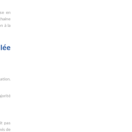
ise en
chaine
n à la
lée
ation.
jorité
it pas
vis de