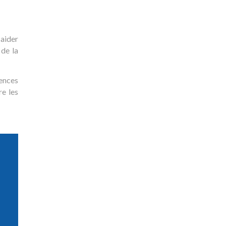
 aider
 de la
ences
re les