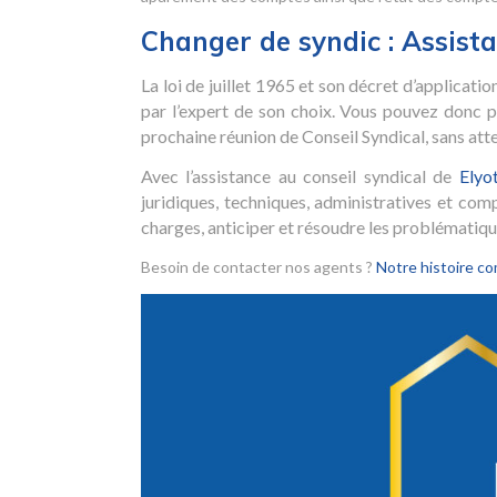
Changer de syndic : Assistan
La loi de juillet 1965 et son décret d’applicati
par l’expert de son choix. Vous pouvez donc
prochaine réunion de Conseil Syndical, sans at
Avec l’assistance au conseil syndical de
Elyo
juridiques, techniques, administratives et com
charges, anticiper et résoudre les problématique
Besoin de contacter nos agents ?
Notre histoire co