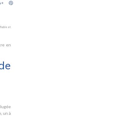
fiable et
tre en
de
 Jugée
, un à