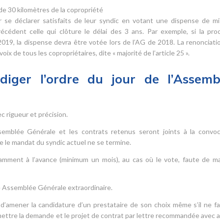
de 30 kilomètres de la copropriété
r se déclarer satisfaits de leur syndic en votant une dispense de m
cédent celle qui clôture le délai des 3 ans. Par exemple, si la pro
19, la dispense devra être votée lors de l’AG de 2018. La renonciatio
ix de tous les copropriétaires, dite « majorité de l’article 25 ».
iger l’ordre du jour de l’Assemb
 rigueur et précision.
Assemblée Générale et les contrats retenus seront joints à la convoc
e le mandat du syndic actuel ne se termine.
amment à l’avance (minimum un mois), au cas où le vote, faute de ma
une Assemblée Générale extraordinaire.
t d’amener la candidature d’un prestataire de son choix même s’il ne fa
nsmettre la demande et le projet de contrat par lettre recommandée avec a