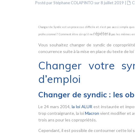
Posté par Stéphane COLAPINTO sur 8 juillet 2019
|
C
Changer de Syndic est un processus difficile et n’est pas aussi simple qu
répétera
professionnel ? Comment être sûr qu’il ne
pas les mêmes err
Vous souhaitez changer de syndic de copropriété
concurrence suite à la mise en place du texte de loi
Changer votre sy
d’emploi
Changer de syndic : les ob
Le 24 mars 2014,
la loi ALUR
est instaurée et impo
trop contraignante, la loi
Macron
vient modifier et a
trois ans pour les copropriétés.
Cependant, il est possible de contourner cette loi si