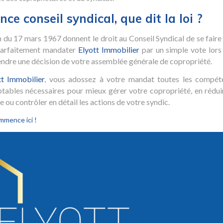
ce conseil syndical, que dit la loi ?
on du 17 mars 1967 donnent le droit au Conseil Syndical de se faire
 parfaitement mandater
Elyott Immobilier
par un simple vote lors
tendre une décision de votre assemblée générale de copropriété.
tt Immobilier
, vous adossez à votre mandat toutes les compét
ptables nécessaires pour mieux gérer votre copropriété, en rédui
 ou contrôler en détail les actions de votre syndic.
mmence ici !