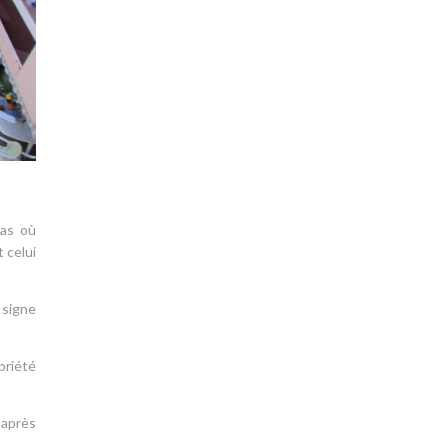
cas où
 celui
 signe
priété
 après