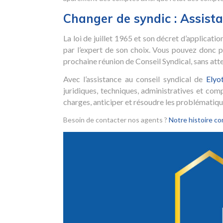
Changer de syndic : Assistan
La loi de juillet 1965 et son décret d’applicati
par l’expert de son choix. Vous pouvez donc
prochaine réunion de Conseil Syndical, sans at
Avec l’assistance au conseil syndical de
Elyo
juridiques, techniques, administratives et com
charges, anticiper et résoudre les problématique
Besoin de contacter nos agents ?
Notre histoire co