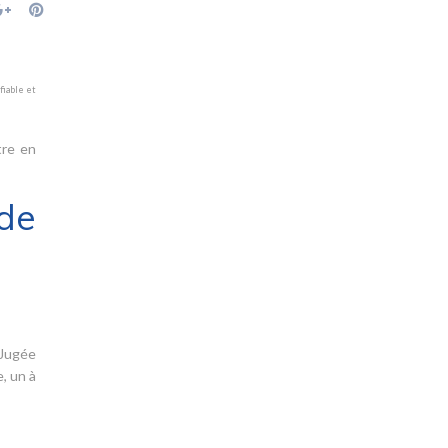
fiable et
tre en
de
 Jugée
, un à