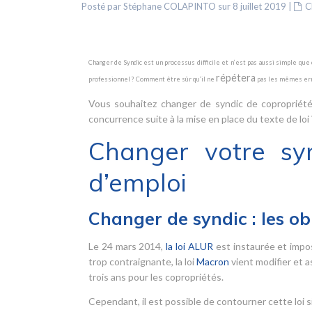
Posté par Stéphane COLAPINTO sur 8 juillet 2019
|
C
Changer de Syndic est un processus difficile et n’est pas aussi simple qu
répétera
professionnel ? Comment être sûr qu’il ne
pas les mêmes err
Vous souhaitez changer de syndic de copropriété
concurrence suite à la mise en place du texte de loi
Changer votre sy
d’emploi
Changer de syndic : les ob
Le 24 mars 2014,
la loi ALUR
est instaurée et impo
trop contraignante, la loi
Macron
vient modifier et a
trois ans pour les copropriétés.
Cependant, il est possible de contourner cette loi si