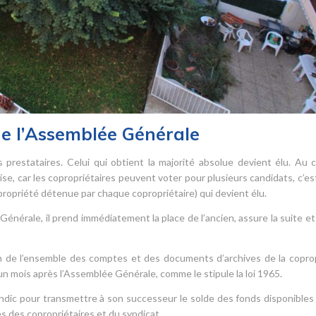
de l’Assemblée Générale
 prestataires. Celui qui obtient la majorité absolue devient élu. Au 
ise, car les copropriétaires peuvent voter pour plusieurs candidats, c’est
opropriété détenue par chaque copropriétaire) qui devient élu.
Générale, il prend immédiatement la place de l’ancien, assure la suite et
sion de l’ensemble des comptes et des documents d’archives de la copro
’un mois après l’Assemblée Générale, comme le stipule la loi 1965.
yndic pour transmettre à son successeur le solde des fonds disponibles
 des copropriétaires et du syndicat.