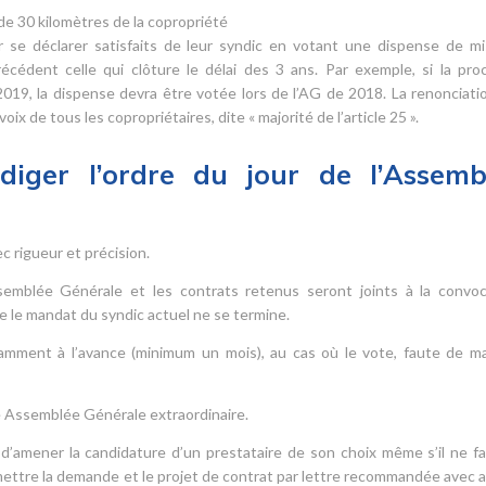
de 30 kilomètres de la copropriété
r se déclarer satisfaits de leur syndic en votant une dispense de m
cédent celle qui clôture le délai des 3 ans. Par exemple, si la pro
19, la dispense devra être votée lors de l’AG de 2018. La renonciatio
ix de tous les copropriétaires, dite « majorité de l’article 25 ».
iger l’ordre du jour de l’Assemb
 rigueur et précision.
Assemblée Générale et les contrats retenus seront joints à la convoc
e le mandat du syndic actuel ne se termine.
amment à l’avance (minimum un mois), au cas où le vote, faute de ma
une Assemblée Générale extraordinaire.
t d’amener la candidature d’un prestataire de son choix même s’il ne fa
nsmettre la demande et le projet de contrat par lettre recommandée avec a