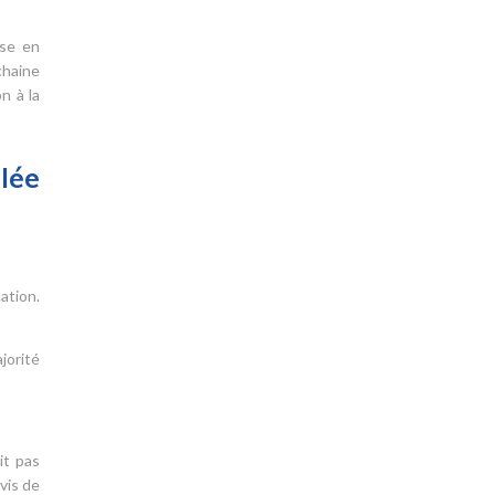
ise en
chaine
n à la
lée
ation.
jorité
it pas
vis de