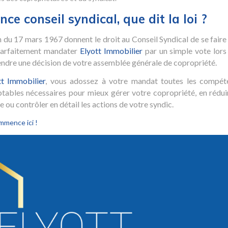
ce conseil syndical, que dit la loi ?
on du 17 mars 1967 donnent le droit au Conseil Syndical de se faire
 parfaitement mandater
Elyott Immobilier
par un simple vote lors
tendre une décision de votre assemblée générale de copropriété.
tt Immobilier
, vous adossez à votre mandat toutes les compét
ptables nécessaires pour mieux gérer votre copropriété, en rédui
 ou contrôler en détail les actions de votre syndic.
mmence ici !