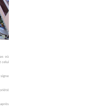
cas où
 celui
 signe
priété
 après