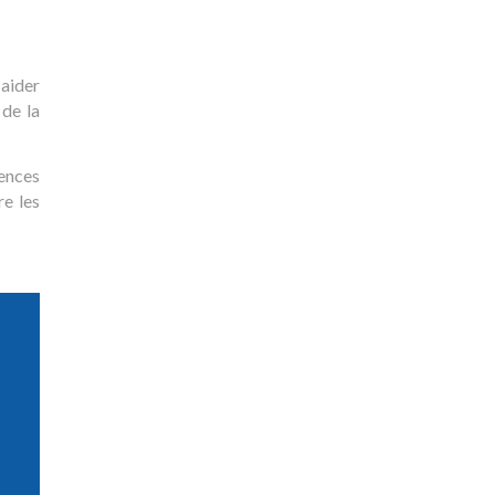
 aider
 de la
ences
re les