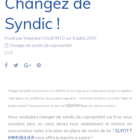
Changez de
Syndic !
Posté par Stéphane COLAPINTO sur 8 juillet 2019
Changer de syndic de copropriété
0
Changer de Syndic est un processus difficile et n’est pas aussi simple que cela puisse paraître
! Sans parler des problèmes que ça peut engendrer… Comment retrouver un syndic fiable et
répétera
professionnel ? Comment être sûr qu’il ne
pas les mêmes erreurs ?
Vous souhaitez changer de syndic de copropriété car il ne vous
convient plus ou vous devez tout simplement le mettre en
concurrence suite à la mise en place du texte de loi ?
ELYOTT
IMMOBILIER
vous offre la marche à suivre !