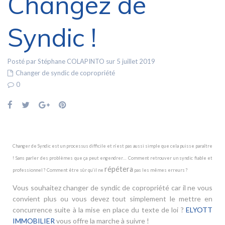
Changez de
Syndic !
Posté par Stéphane COLAPINTO sur 5 juillet 2019
Changer de syndic de copropriété
0
Changer de Syndic est un processus difficile et n’est pas aussi simple que cela puisse paraître
! Sans parler des problèmes que ça peut engendrer… Comment retrouver un syndic fiable et
répétera
professionnel ? Comment être sûr qu’il ne
pas les mêmes erreurs ?
Vous souhaitez changer de syndic de copropriété car il ne vous
convient plus ou vous devez tout simplement le mettre en
concurrence suite à la mise en place du texte de loi ?
ELYOTT
IMMOBILIER
vous offre la marche à suivre !