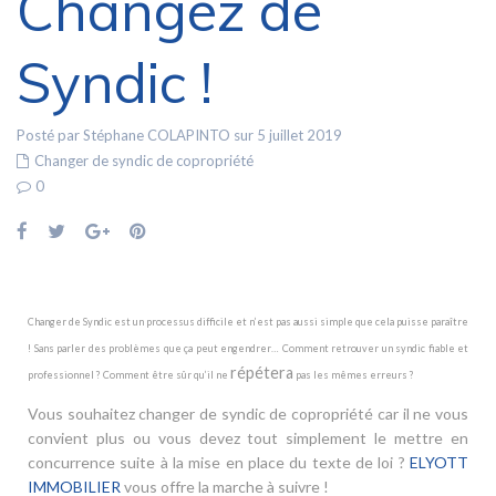
Changez de
Syndic !
Posté par Stéphane COLAPINTO sur 5 juillet 2019
Changer de syndic de copropriété
0
Changer de Syndic est un processus difficile et n’est pas aussi simple que cela puisse paraître
! Sans parler des problèmes que ça peut engendrer… Comment retrouver un syndic fiable et
répétera
professionnel ? Comment être sûr qu’il ne
pas les mêmes erreurs ?
Vous souhaitez changer de syndic de copropriété car il ne vous
convient plus ou vous devez tout simplement le mettre en
concurrence suite à la mise en place du texte de loi ?
ELYOTT
IMMOBILIER
vous offre la marche à suivre !