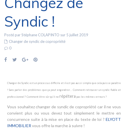
Changez de
Syndic !
Posté par Stéphane COLAPINTO sur 5 juillet 2019
Changer de syndic de copropriété
0
Changer de Syndic est un processus difficile et n’est pas aussi simple que cela puisse paraître
! Sans parler des problèmes que ça peut engendrer… Comment retrouver un syndic fiable et
répétera
professionnel ? Comment être sûr qu’il ne
pas les mêmes erreurs ?
Vous souhaitez changer de syndic de copropriété car il ne vous
convient plus ou vous devez tout simplement le mettre en
concurrence suite à la mise en place du texte de loi ?
ELYOTT
IMMOBILIER
vous offre la marche à suivre !