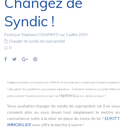
Changez de
Syndic !
Posté par Stéphane COLAPINTO sur 5 juillet 2019
Changer de syndic de copropriété
0
Changer de Syndic est un processus difficile et n’est pas aussi simple que cela puisse paraître
! Sans parler des problèmes que ça peut engendrer… Comment retrouver un syndic fiable et
répétera
professionnel ? Comment être sûr qu’il ne
pas les mêmes erreurs ?
Vous souhaitez changer de syndic de copropriété car il ne vous
convient plus ou vous devez tout simplement le mettre en
concurrence suite à la mise en place du texte de loi ?
ELYOTT
IMMOBILIER
vous offre la marche à suivre !