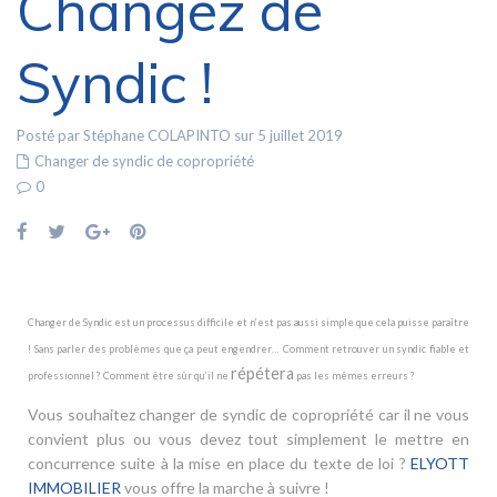
Changez de
Syndic !
Posté par Stéphane COLAPINTO sur 5 juillet 2019
Changer de syndic de copropriété
0
Changer de Syndic est un processus difficile et n’est pas aussi simple que cela puisse paraître
! Sans parler des problèmes que ça peut engendrer… Comment retrouver un syndic fiable et
répétera
professionnel ? Comment être sûr qu’il ne
pas les mêmes erreurs ?
Vous souhaitez changer de syndic de copropriété car il ne vous
convient plus ou vous devez tout simplement le mettre en
concurrence suite à la mise en place du texte de loi ?
ELYOTT
IMMOBILIER
vous offre la marche à suivre !