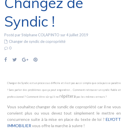
Changez de
Syndic !
Posté par Stéphane COLAPINTO sur 4 juillet 2019
Changer de syndic de copropriété
0
Changer de Syndic est un processus difficile et n’est pas aussi simple que cela puisse paraître
! Sans parler des problèmes que ça peut engendrer… Comment retrouver un syndic fiable et
répétera
professionnel ? Comment être sûr qu’il ne
pas les mêmes erreurs ?
Vous souhaitez changer de syndic de copropriété car il ne vous
convient plus ou vous devez tout simplement le mettre en
concurrence suite à la mise en place du texte de loi ?
ELYOTT
IMMOBILIER
vous offre la marche à suivre !