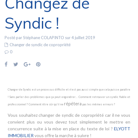
Changez de
Syndic !
Posté par Stéphane COLAPINTO sur 4 juillet 2019
Changer de syndic de copropriété
0
Changer de Syndic est un processus difficile et n’est pas aussi simple que cela puisse paraître
! Sans parler des problèmes que ça peut engendrer… Comment retrouver un syndic fiable et
répétera
professionnel ? Comment être sûr qu’il ne
pas les mêmes erreurs ?
Vous souhaitez changer de syndic de copropriété car il ne vous
convient plus ou vous devez tout simplement le mettre en
concurrence suite à la mise en place du texte de loi ?
ELYOTT
IMMOBILIER
vous offre la marche à suivre !