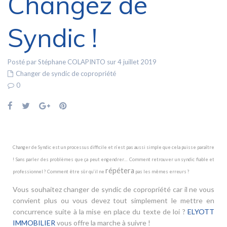
Changez de
Syndic !
Posté par Stéphane COLAPINTO sur 4 juillet 2019
Changer de syndic de copropriété
0
Changer de Syndic est un processus difficile et n’est pas aussi simple que cela puisse paraître
! Sans parler des problèmes que ça peut engendrer… Comment retrouver un syndic fiable et
répétera
professionnel ? Comment être sûr qu’il ne
pas les mêmes erreurs ?
Vous souhaitez changer de syndic de copropriété car il ne vous
convient plus ou vous devez tout simplement le mettre en
concurrence suite à la mise en place du texte de loi ?
ELYOTT
IMMOBILIER
vous offre la marche à suivre !