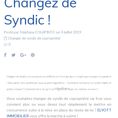
Changez de
Syndic !
Posté par Stéphane COLAPINTO sur 4 juillet 2019
Changer de syndic de copropriété
0
Changer de Syndic est un processus difficile et n’est pas aussi simple que cela puisse paraître
! Sans parler des problèmes que ça peut engendrer… Comment retrouver un syndic fiable et
répétera
professionnel ? Comment être sûr qu’il ne
pas les mêmes erreurs ?
Vous souhaitez changer de syndic de copropriété car il ne vous
convient plus ou vous devez tout simplement le mettre en
concurrence suite à la mise en place du texte de loi ?
ELYOTT
IMMOBILIER
vous offre la marche à suivre !