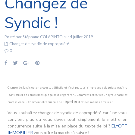
Changez de
Syndic !
Posté par Stéphane COLAPINTO sur 4 juillet 2019
Changer de syndic de copropriété
0
Changer de Syndic est un processus difficile et n’est pas aussi simple que cela puisse paraître
! Sans parler des problèmes que ça peut engendrer… Comment retrouver un syndic fiable et
répétera
professionnel ? Comment être sûr qu’il ne
pas les mêmes erreurs ?
Vous souhaitez changer de syndic de copropriété car il ne vous
convient plus ou vous devez tout simplement le mettre en
concurrence suite à la mise en place du texte de loi ?
ELYOTT
IMMOBILIER
vous offre la marche à suivre !