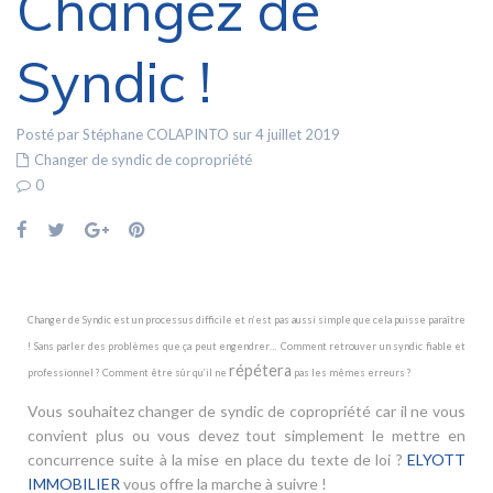
Changez de
Syndic !
Posté par Stéphane COLAPINTO sur 4 juillet 2019
Changer de syndic de copropriété
0
Changer de Syndic est un processus difficile et n’est pas aussi simple que cela puisse paraître
! Sans parler des problèmes que ça peut engendrer… Comment retrouver un syndic fiable et
répétera
professionnel ? Comment être sûr qu’il ne
pas les mêmes erreurs ?
Vous souhaitez changer de syndic de copropriété car il ne vous
convient plus ou vous devez tout simplement le mettre en
concurrence suite à la mise en place du texte de loi ?
ELYOTT
IMMOBILIER
vous offre la marche à suivre !