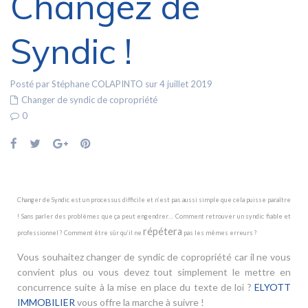
Changez de
Syndic !
Posté par Stéphane COLAPINTO sur 4 juillet 2019
Changer de syndic de copropriété
0
Changer de Syndic est un processus difficile et n’est pas aussi simple que cela puisse paraître
! Sans parler des problèmes que ça peut engendrer… Comment retrouver un syndic fiable et
répétera
professionnel ? Comment être sûr qu’il ne
pas les mêmes erreurs ?
Vous souhaitez changer de syndic de copropriété car il ne vous
convient plus ou vous devez tout simplement le mettre en
concurrence suite à la mise en place du texte de loi ?
ELYOTT
IMMOBILIER
vous offre la marche à suivre !